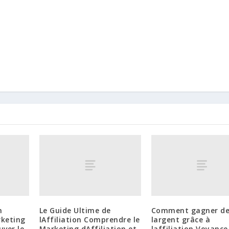
n
Le Guide Ultime de
Comment gagner d
keting
lAffiliation Comprendre le
largent grâce à
uver le
Marketing dAffiliation et
laffiliation Voyance