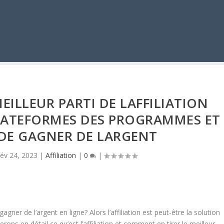
ILLEUR PARTI DE LAFFILIATION
LATEFORMES DES PROGRAMMES ET
DE GAGNER DE LARGENT
év 24, 2023
|
Affiliation
|
0
|
ner de l’argent en ligne? Alors l’affiliation est peut-être la solution
erons en détail ce qu’est l’affiliation et comment en tirer le meilleur