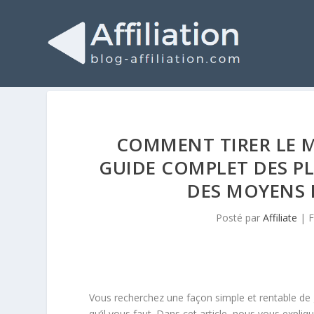
COMMENT TIRER LE ME
GUIDE COMPLET DES P
DES MOYENS 
Posté par
Affiliate
|
F
Vous recherchez une façon simple et rentable de gag
qu’il vous faut. Dans cet article, nous vous expliqu